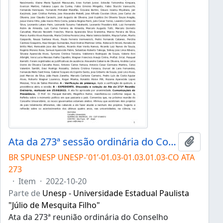
Ata da 273ª sessão ordinária do Conselho Universitário da Unesp de 20/10/2022
Adicion
BR SPUNESP UNESP-'01’-01.03-01.03.01.03-CO ATA
273
·
Item
·
2022-10-20
Parte de
Unesp - Universidade Estadual Paulista
"Júlio de Mesquita Filho"
Ata da 273ª reunião ordinária do Conselho