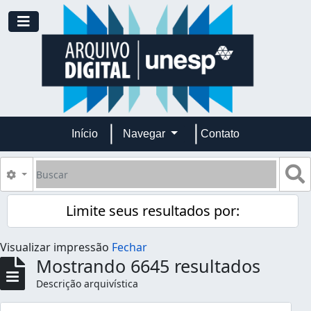
Skip to main content
Toggle navigation
Início
Navegar
Contato
Buscar
B
Opções de busca
Limite seus resultados por:
Visualizar impressão
Fechar
Mostrando 6645 resultados
Descrição arquivística