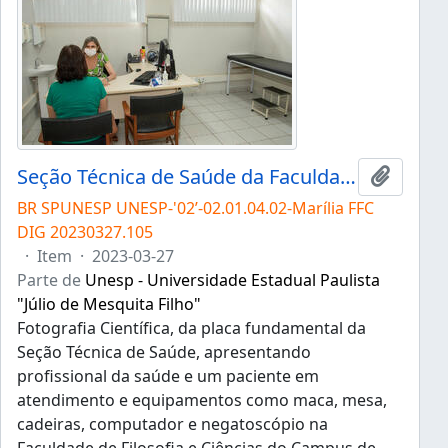
Seção Técnica de Saúde da Faculdade de Filosofia e Ciências - Campus I
Adicion
BR SPUNESP UNESP-'02’-02.01.04.02-Marília FFC
DIG 20230327.105
·
Item
·
2023-03-27
Parte de
Unesp - Universidade Estadual Paulista
"Júlio de Mesquita Filho"
Fotografia Científica, da placa fundamental da
Seção Técnica de Saúde, apresentando
profissional da saúde e um paciente em
atendimento e equipamentos como maca, mesa,
cadeiras, computador e negatoscópio na