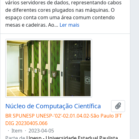
vários servidores de dados, representando cabos
de diferentes cores plugados nas máquinas. O
espaço conta com uma área comum contendo
mesas e cadeiras. Ao
…
Ler mais
Núcleo de Computação Científica
Adicion
BR SPUNESP UNESP-'02’-02.01.04.02-São Paulo IFT
DIG 20230405.066
·
Item
·
2023-04-05
Parte de
Unesp - Universidade Estadual Paulista