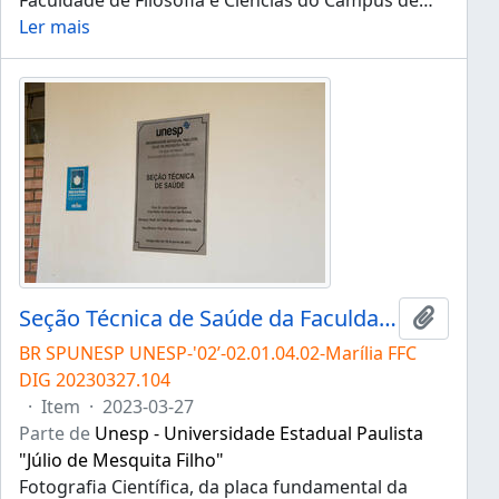
Faculdade de Filosofia e Ciências do Campus de
…
Ler mais
Seção Técnica de Saúde da Faculdade de Filosofia e Ciências - Campus I
Adicion
BR SPUNESP UNESP-'02’-02.01.04.02-Marília FFC
DIG 20230327.104
·
Item
·
2023-03-27
Parte de
Unesp - Universidade Estadual Paulista
"Júlio de Mesquita Filho"
Fotografia Científica, da placa fundamental da