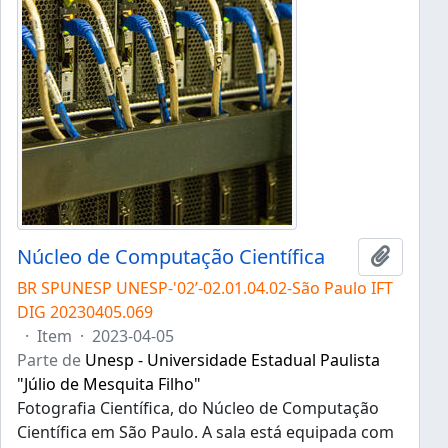
Núcleo de Computação Científica
Adicion
BR SPUNESP UNESP-'02’-02.01.04.02-São Paulo IFT
DIG 20230405.069
·
Item
·
2023-04-05
Parte de
Unesp - Universidade Estadual Paulista
"Júlio de Mesquita Filho"
Fotografia Científica, do Núcleo de Computação
Científica em São Paulo. A sala está equipada com