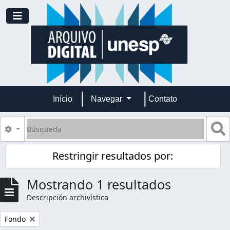
Skip to main content
Toggle navigation
Início
Navegar
Contato
Búsqueda
S
Search options
Restringir resultados por:
Mostrando 1 resultados
Descripción archivística
Remove filter:
Fondo