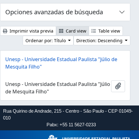
Opciones avanzadas de búsqueda
Imprimir vista previa
Card view
Table view
Ordenar por: Título
Direction: Descending
Unesp - Universidade Estadual Paulista "Júlio de
Mesquita Filho"
Unesp - Universidade Estadual Paulista "Júlio
Añadir 
de Mesquita Filho"
Rua Quirino de Andrade, 215 - Centro - São Paulo - CEP 01049-
010
Pabx: +55 11 5627-0233