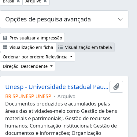
Remover filtro:
Remover filtro:
Brasil
Arquivo
Opções de pesquisa avançada
Previsualizar a impressão
Visualização em ficha
Visualização em tabela
Ordenar por ordem: Relevância
Direção: Descendente
Unesp - Universidade Estadual Paulista "Júlio de Mesquita Filho"
Adicion
BR SPUNESP UNESP
·
Arquivo
Documentos produzidos e acumulados pelas
áreas das atividades-meio como Gestão de bens
materiais e patrimoniais;. Gestão de recursos
humanos; Comunicação institucional; Gestão de
documentos e informações; Organização