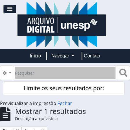
Skip to main content
Toggle navigation
Início
Navegar
Contato
Pesquisar
B
Opções de busca
Limite os seus resultados por:
Previsualizar a impressão
Fechar
Mostrar 1 resultados
Descrição arquivística