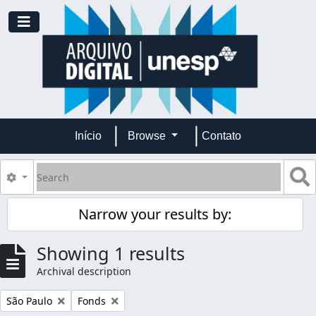
Skip to main content
Toggle navigation
Início
Browse
Contato
Search
S
Search options
Narrow your results by:
Showing 1 results
Archival description
Remove filter:
Remove filter:
São Paulo
Fonds