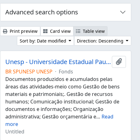
Advanced search options
Print preview
Card view
Table view
Sort by: Date modified
Direction: Descending
Unesp - Universidade Estadual Paulista "Júlio de Mesquita Filho"
Add to 
BR SPUNESP UNESP
·
Fonds
Documentos produzidos e acumulados pelas
áreas das atividades-meio como Gestão de bens
materiais e patrimoniais;. Gestão de recursos
humanos; Comunicação institucional; Gestão de
documentos e informações; Organização
administrativa; Gestão orçamentária e
…
Read
more
Untitled