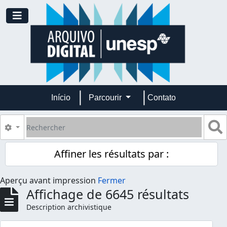
Skip to main content
Toggle navigation
Início
Parcourir
Contato
Rechercher
S
Search options
Affiner les résultats par :
Aperçu avant impression
Fermer
Affichage de 6645 résultats
Description archivistique