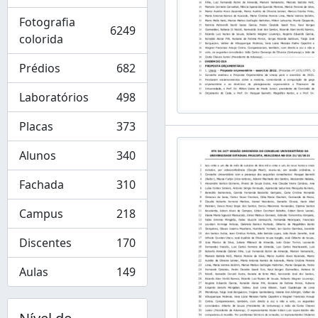
Fotografia
6249
, 6249 resultados
colorida
Prédios
682
, 682 resultados
Laboratórios
498
, 498 resultados
Placas
373
, 373 resultados
Alunos
340
, 340 resultados
Fachada
310
, 310 resultados
Campus
218
, 218 resultados
Discentes
170
, 170 resultados
Aulas
149
, 149 resultados