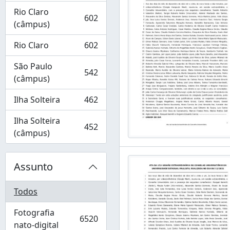
Rio Claro
602
, 602 resultados
(câmpus)
Rio Claro
602
, 602 resultados
São Paulo
542
, 542 resultados
(câmpus)
Ilha Solteira
462
, 462 resultados
Ilha Solteira
452
, 452 resultados
(câmpus)
Assunto
Todos
Fotografia
6520
, 6520 resultados
nato-digital