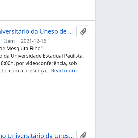
Ata da 268ª sessão ordinária do Conselho Universitário da Unesp de 16/12/2021
Adicionar à área de tr
·
Item
·
2021-12-16
 de Mesquita Filho"
o da Universidade Estadual Paulista,
 18:00h, por videoconferência, sob
etti, com a presença
…
Read more
Ata da 153ª sessão extraordinária do Conselho Universitário da Unesp de 07/06/2022
Adicionar à área de tr