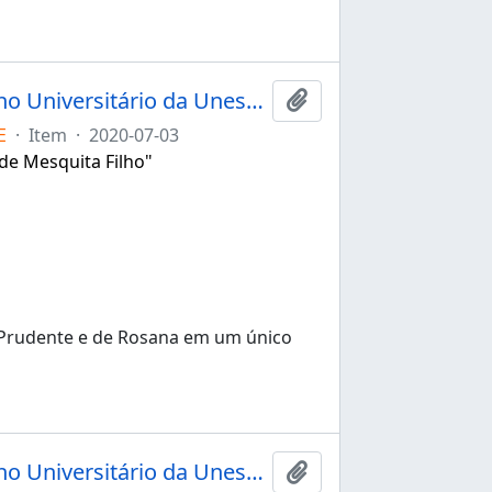
Ata da 149ª sessão extraordinária do Conselho Universitário da Unesp de 03/07/2020
Adicionar à área de tr
E
·
Item
·
2020-07-03
 de Mesquita Filho"
 Prudente e de Rosana em um único
Ata da 150ª sessão extraordinária do Conselho Universitário da Unesp de 10/12/2020
Adicionar à área de tr