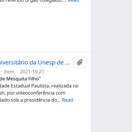
Ata da 267ª sessão ordinária do Conselho Universitário da Unesp de 21/10/2021
Adicionar à área de tr
·
Item
·
2021-10-21
 de Mesquita Filho"
ade Estadual Paulista, realizada no
:15h, por videoconferência com
iado sob a presidência do
…
Read