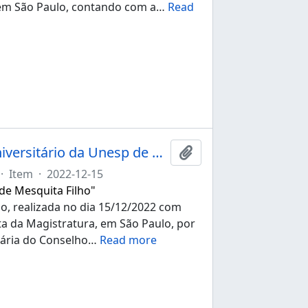
 em São Paulo, contando com a
…
Read
Ata da 274ª sessão ordinária do Conselho Universitário da Unesp de 15/12/2022
Adicionar à área de tr
·
Item
·
2022-12-15
 de Mesquita Filho"
io, realizada no dia 15/12/2022 com
ista da Magistratura, em São Paulo, por
nária do Conselho
…
Read more