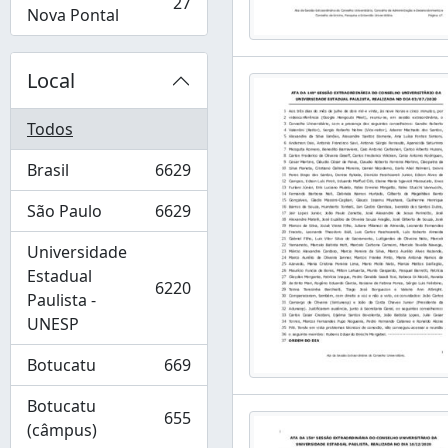
27
, 27 resultados
Nova Pontal
Local
Todos
Brasil
6629
, 6629 resultados
São Paulo
6629
, 6629 resultados
Universidade
Estadual
6220
, 6220 resultados
Paulista -
UNESP
Botucatu
669
, 669 resultados
Botucatu
655
, 655 resultados
(câmpus)