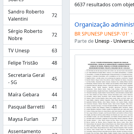
6637 resultados com objet
Sandro Roberto
72
, 72 resultados
Valentini
Organização administ
Sérgio Roberto
BR SPUNESP UNESP-'01’
·
72
, 72 resultados
Nobre
Parte de
Unesp - Universid
TV Unesp
63
, 63 resultados
Felipe Tristão
48
, 48 resultados
Secretaria Geral
45
, 45 resultados
- SG
Maíra Gebara
44
, 44 resultados
Pasqual Barretti
41
, 41 resultados
Maysa Furlan
37
, 37 resultados
Assentamento