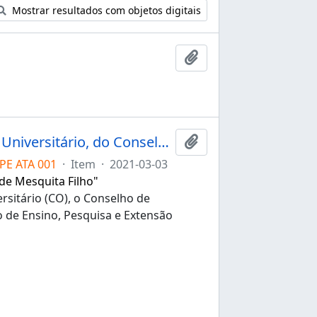
Mostrar resultados com objetos digitais
Adicionar à área de tr
Ata da 1ª sessão extraordinária do Conselho Universitário, do Conselho de Administração e Desenvolvimento e do Conselho de Ensino, Pesquisa e Extensão Universitária da Unesp de 03/03/2021
Adicionar à área de tr
PE ATA 001
·
Item
·
2021-03-03
 de Mesquita Filho"
rsitário (CO), o Conselho de
 de Ensino, Pesquisa e Extensão