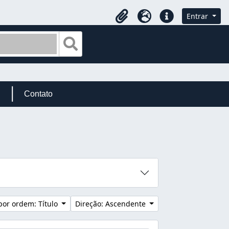
Entrar
Área de transferência
Idioma
Ligações rápidas
Busque na página de navegação
Contato
por ordem: Título
Direção: Ascendente