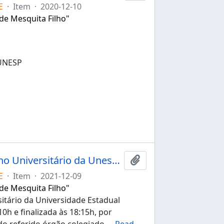
E
·
Item
·
2020-12-10
 de Mesquita Filho"
UNESP
Ata da 151ª sessão extraordinária do Conselho Universitário da Unesp de 09/12/2021
Adicionar à área de tr
E
·
Item
·
2021-12-09
 de Mesquita Filho"
itário da Universidade Estadual
10h e finalizada às 18:15h, por
do referido órgão colegiado,
…
Read