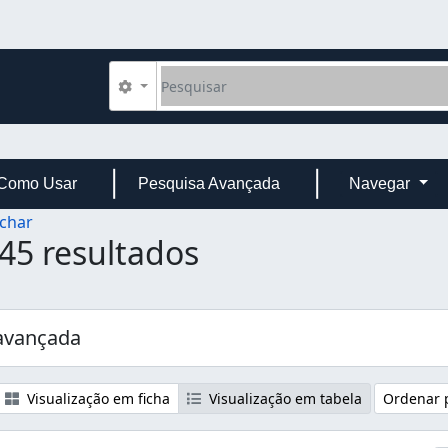
Pesquisar
Opções de busca
Como Usar
Pesquisa Avançada
Navegar
char
45 resultados
avançada
Visualização em ficha
Visualização em tabela
Ordenar 