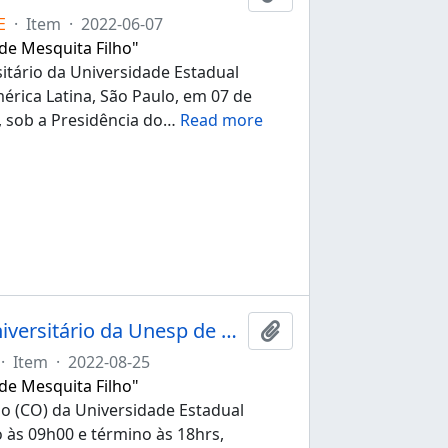
E
·
Item
·
2022-06-07
 de Mesquita Filho"
itário da Universidade Estadual
érica Latina, São Paulo, em 07 de
, sob a Presidência do
…
Read more
Ata da 272ª sessão ordinária do Conselho Universitário da Unesp de 25/08/2022
Adicionar à área de tr
·
Item
·
2022-08-25
 de Mesquita Filho"
io (CO) da Universidade Estadual
o às 09h00 e término às 18hrs,