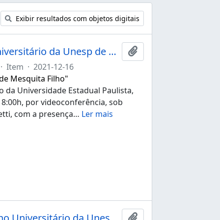
Exibir resultados com objetos digitais
Ata da 268ª sessão ordinária do Conselho Universitário da Unesp de 16/12/2021
Adicionar a área de tr
·
Item
·
2021-12-16
 de Mesquita Filho"
o da Universidade Estadual Paulista,
 18:00h, por videoconferência, sob
etti, com a presença
…
Ler mais
Ata da 153ª sessão extraordinária do Conselho Universitário da Unesp de 07/06/2022
Adicionar a área de tr