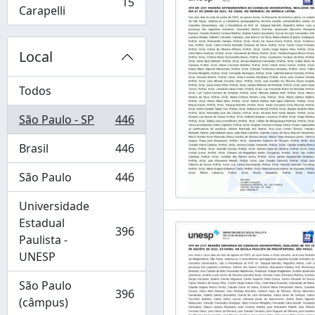
15
, 15 resultados
Carapelli
Local
Todos
São Paulo - SP
446
, 446 resultados
Brasil
446
, 446 resultados
São Paulo
446
, 446 resultados
Universidade
Estadual
396
, 396 resultados
Paulista -
UNESP
São Paulo
396
, 396 resultados
(câmpus)