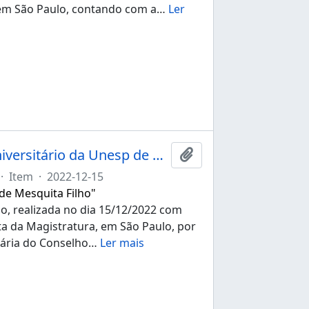
 em São Paulo, contando com a
…
Ler
Ata da 274ª sessão ordinária do Conselho Universitário da Unesp de 15/12/2022
Adicionar a área de tr
·
Item
·
2022-12-15
 de Mesquita Filho"
io, realizada no dia 15/12/2022 com
ista da Magistratura, em São Paulo, por
nária do Conselho
…
Ler mais