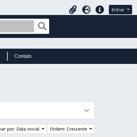
Entrar
Área de Transferência
Idioma
Atalhos
Busque na página de navegação
Contato
ar por: Data inicial
Ordem: Crescente