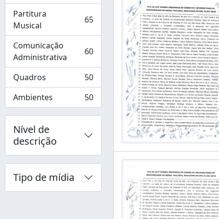
Partitura
65
, 65 resultados
Musical
Comunicação
60
, 60 resultados
Administrativa
Quadros
50
, 50 resultados
Ambientes
50
, 50 resultados
Nível de
descrição
Tipo de mídia