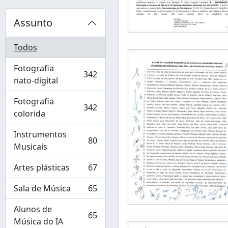
Assunto
Todos
Fotografia
342
, 342 resultados
nato-digital
Fotografia
342
, 342 resultados
colorida
Instrumentos
80
, 80 resultados
Musicais
Artes plásticas
67
, 67 resultados
Sala de Música
65
, 65 resultados
Alunos de
65
, 65 resultados
Música do IA