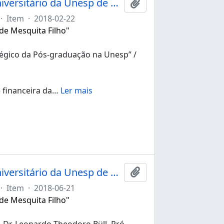
Ata da 245ª sessão ordinária do Conselho Universitário da Unesp de 22/02/2018
Adicionar a área de tr
·
Item
·
2018-02-22
 de Mesquita Filho"
atégico da Pós-graduação na Unesp” /
 financeira da
…
Ler mais
Ata da 247ª sessão ordinária do Conselho Universitário da Unesp de 21/06/2018
Adicionar a área de tr
·
Item
·
2018-06-21
 de Mesquita Filho"
. Dr. Leonardo Theodoro Büll, Pró-