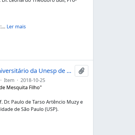
:
…
Ler mais
Ata da 249ª sessão ordinária do Conselho Universitário da Unesp de 25/10/2018
Adicionar a área de tr
·
Item
·
2018-10-25
 de Mesquita Filho"
f. Dr. Paulo de Tarso Artêncio Muzy e
sidade de São Paulo (USP).