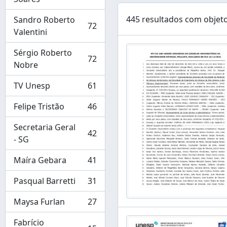
445 resultados com objeto
Sandro Roberto
72
, 72 resultados
Valentini
Sérgio Roberto
72
, 72 resultados
Nobre
TV Unesp
61
, 61 resultados
Felipe Tristão
46
, 46 resultados
Secretaria Geral
42
, 42 resultados
- SG
Maíra Gebara
41
, 41 resultados
Pasqual Barretti
31
, 31 resultados
Maysa Furlan
27
, 27 resultados
Fabrício