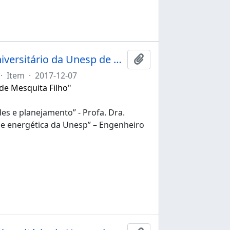
Ata da 244ª sessão ordinária do Conselho Universitário da Unesp de 07/12/2017
Adicionar a área de tr
·
Item
·
2017-12-07
 de Mesquita Filho"
es e planejamento” - Profa. Dra.
ade energética da Unesp” – Engenheiro