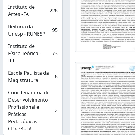
Instituto de
226
, 226 resultados
Artes - IA
Reitoria da
95
, 95 resultados
Unesp - RUNESP
Instituto de
Física Teórica -
73
, 73 resultados
IFT
Escola Paulista da
6
, 6 resultados
Magistratura
Coordenadoria de
Desenvolvimento
Profissional e
2
, 2 resultados
Práticas
Pedagógicas -
CDeP3 - IA