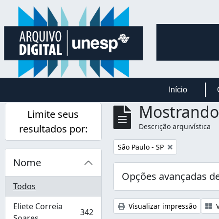
Skip to main content
Início
Mostrando 
Limite seus
Descrição arquivística
resultados por:
Remover filtro:
São Paulo - SP
Nome
Opções avançadas de
Todos
Eliete Correia
Visualizar impressão
V
342
, 342 resultados
Soares