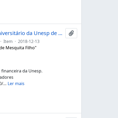
Ata da 250ª sessão ordinária do Conselho Universitário da Unesp de 13/12/2018
Adicionar a área de tr
·
Item
·
2018-12-13
 de Mesquita Filho"
 financeira da Unesp.
hadores
0/
…
Ler mais