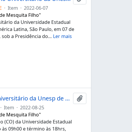
E
·
Item
·
2022-06-07
 de Mesquita Filho"
itário da Universidade Estadual
érica Latina, São Paulo, em 07 de
, sob a Presidência do
…
Ler mais
Ata da 272ª sessão ordinária do Conselho Universitário da Unesp de 25/08/2022
Adicionar a área de tr
·
Item
·
2022-08-25
 de Mesquita Filho"
io (CO) da Universidade Estadual
o às 09h00 e término às 18hrs,