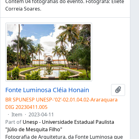
Contém 04 fotografias do evento. Fotógrafa: Eliete
Correia Soares.
Fonte Luminosa Cléia Honain
Add to 
BR SPUNESP UNESP-'02’-02.01.04.02-Araraquara
DIG 20230411.005
·
Item
·
2023-04-11
Part of
Unesp - Universidade Estadual Paulista
"Júlio de Mesquita Filho"
Fotografia de Arquitetura, da Fonte Luminosa que