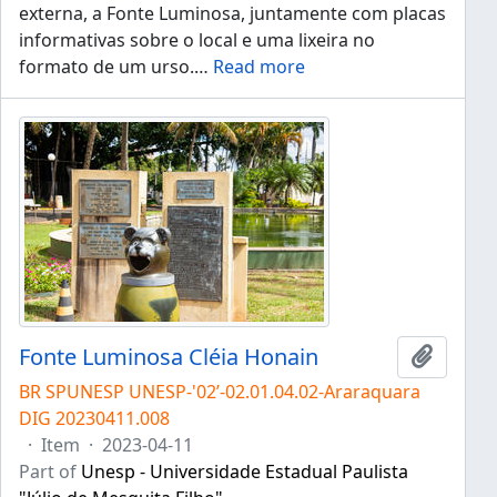
externa, a Fonte Luminosa, juntamente com placas
informativas sobre o local e uma lixeira no
formato de um urso.
…
Read more
Fonte Luminosa Cléia Honain
Add to 
BR SPUNESP UNESP-'02’-02.01.04.02-Araraquara
DIG 20230411.008
·
Item
·
2023-04-11
Part of
Unesp - Universidade Estadual Paulista