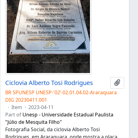
Ciclovia Alberto Tosi Rodrigues
Add to 
BR SPUNESP UNESP-'02’-02.01.04.02-Araraquara
DIG 20230411.001
·
Item
·
2023-04-11
Part of
Unesp - Universidade Estadual Paulista
"Júlio de Mesquita Filho"
Fotografia Social, da ciclovia Alberto Tosi
Rodrigues, em Araraquara, onde mostra a placa