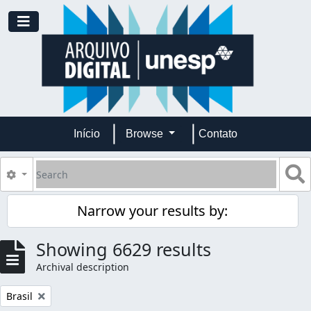
Skip to main content
Toggle navigation
Início
Browse
Contato
Search
S
Search options
Narrow your results by:
Showing 6629 results
Archival description
Remove filter:
Brasil