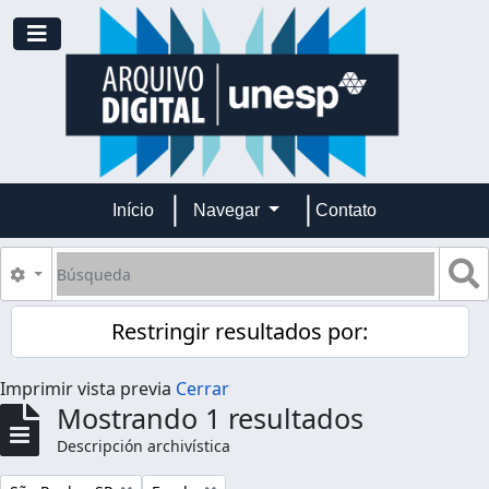
Skip to main content
Toggle navigation
Início
Navegar
Contato
Búsqueda
S
Search options
Restringir resultados por:
Imprimir vista previa
Cerrar
Mostrando 1 resultados
Descripción archivística