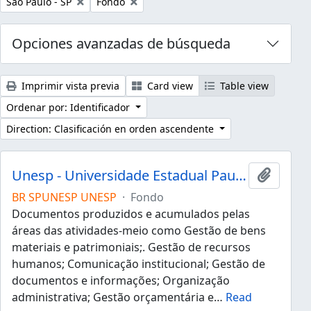
Remove filter:
Remove filter:
São Paulo - SP
Fondo
Opciones avanzadas de búsqueda
Imprimir vista previa
Card view
Table view
Ordenar por: Identificador
Direction: Clasificación en orden ascendente
Unesp - Universidade Estadual Paulista "Júlio de Mesquita Filho"
Añadir 
BR SPUNESP UNESP
·
Fondo
Documentos produzidos e acumulados pelas
áreas das atividades-meio como Gestão de bens
materiais e patrimoniais;. Gestão de recursos
humanos; Comunicação institucional; Gestão de
documentos e informações; Organização
administrativa; Gestão orçamentária e
…
Read