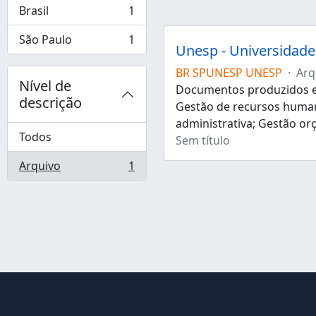
Brasil
1
, 1 resultados
São Paulo
1
, 1 resultados
Unesp - Universidade 
BR SPUNESP UNESP
·
Arq
Nível de
Documentos produzidos e 
descrição
Gestão de recursos human
administrativa; Gestão or
Todos
Sem título
Arquivo
1
, 1 resultados