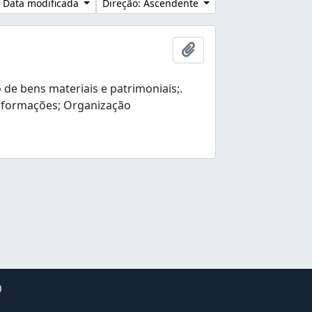
 Data modificada
Direção: Ascendente
Adicionar à área de tr
e bens materiais e patrimoniais;.
nformações; Organização
0