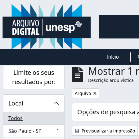
Skip to main content
Início
Mostrar 1 
Limite os seus
Descrição arquivística
resultados por:
Remover filtro:
Arquivo
Local
Opções de pesquisa 
Todos
São Paulo - SP
1
Previsualizar a impressão
, 1 resultados