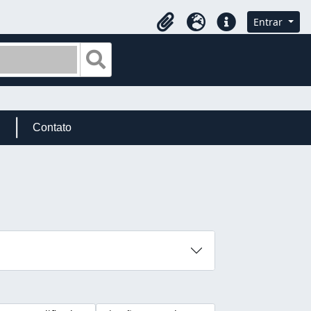
Entrar
Área de transferência
Idioma
Ligações rápidas
Busque na página de navegação
Contato