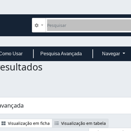
Pesquisar
Opções de busca
Como Usar
Pesquisa Avançada
Navegar
resultados
avançada
Visualização em ficha
Visualização em tabela