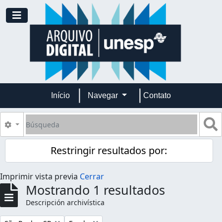
Skip to main content
Toggle navigation
Início
Navegar
Contato
Búsqueda
S
Search options
Restringir resultados por:
Imprimir vista previa
Cerrar
Mostrando 1 resultados
Descripción archivística