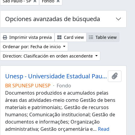
Remove filter:
Remove filter:
São Paulo - SP
Fondo
Opciones avanzadas de búsqueda
Imprimir vista previa
Card view
Table view
Ordenar por: Fecha de inicio
Direction: Clasificación en orden ascendente
Unesp - Universidade Estadual Paulista "Júlio de Mesquita Filho"
Añadir 
BR SPUNESP UNESP
·
Fondo
Documentos produzidos e acumulados pelas
áreas das atividades-meio como Gestão de bens
materiais e patrimoniais;. Gestão de recursos
humanos; Comunicação institucional; Gestão de
documentos e informações; Organização
administrativa; Gestão orçamentária e
…
Read