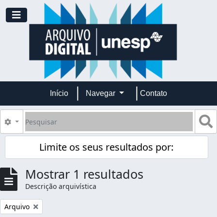
Skip to main content
Toggle navigation
Início
Navegar
Contato
Pesquisar
B
Opções de busca
Limite os seus resultados por:
Mostrar 1 resultados
Descrição arquivística
Remover filtro:
Arquivo