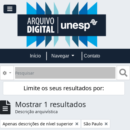
Skip to main content
Toggle navigation
Início
Navegar
Contato
Pesquisar
B
Opções de busca
Limite os seus resultados por:
Mostrar 1 resultados
Descrição arquivística
Remover filtro:
Remover filtro:
Apenas descrições de nível superior
São Paulo