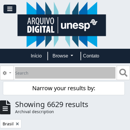
Skip to main content
Toggle navigation
Início
Browse
Contato
Search
S
Search options
Narrow your results by:
Showing 6629 results
Archival description
Remove filter:
Brasil