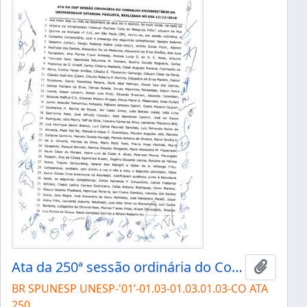
Ata da 250ª sessão ordinária do Conselho Universitário da Unesp de 13/12/2018
Add to 
BR SPUNESP UNESP-'01’-01.03-01.03.01.03-CO ATA
250