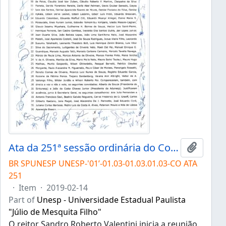
Ata da 251ª sessão ordinária do Conselho Universitário da Unesp de 14/02/2019
Add to 
BR SPUNESP UNESP-'01’-01.03-01.03.01.03-CO ATA
251
·
Item
·
2019-02-14
Part of
Unesp - Universidade Estadual Paulista
"Júlio de Mesquita Filho"
O reitor Sandro Roberto Valentini inicia a reunião.