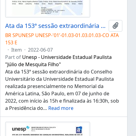
Ata da 153ª sessão extraordinária do Conselho Universitário da Unesp de 07/06/2022
Add to 
BR SPUNESP UNESP-'01’-01.03-01.03.01.03-CO ATA
153 E
·
Item
·
2022-06-07
Part of
Unesp - Universidade Estadual Paulista
"Júlio de Mesquita Filho"
Ata da 153ª sessão extraordinária do Conselho
Universitário da Universidade Estadual Paulista
realizada presencialmente no Memorial da
América Latina, São Paulo, em 07 de junho de
2022, com início às 15h e finalizada às 16:30h, sob
a Presidência do
…
Read more