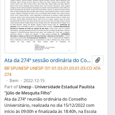
Ata da 274ª sessão ordinária do Conselho Universitário da Unesp de 15/12/2022
Add to 
BR SPUNESP UNESP-'01’-01.03-01.03.01.03-CO ATA
274
·
Item
·
2022-12-15
Part of
Unesp - Universidade Estadual Paulista
"Júlio de Mesquita Filho"
Ata da 274ª reunião ordinária do Conselho
Universitário, realizada no dia 15/12/2022 com
início às 09:00h e finalizada às 18:40h, na Escola