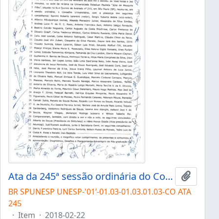
Ata da 245ª sessão ordinária do Conselho Universitário da Unesp de 22/02/2018
Add to 
BR SPUNESP UNESP-'01’-01.03-01.03.01.03-CO ATA
245
·
Item
·
2018-02-22