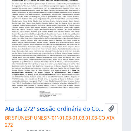
Ata da 272ª sessão ordinária do Conselho Universitário da Unesp de 25/08/2022
Add to 
BR SPUNESP UNESP-'01’-01.03-01.03.01.03-CO ATA
272