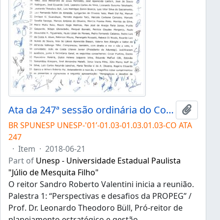
Ata da 247ª sessão ordinária do Conselho Universitário da Unesp de 21/06/2018
Add to 
BR SPUNESP UNESP-'01’-01.03-01.03.01.03-CO ATA
247
·
Item
·
2018-06-21
Part of
Unesp - Universidade Estadual Paulista
"Júlio de Mesquita Filho"
O reitor Sandro Roberto Valentini inicia a reunião.
Palestra 1: “Perspectivas e desafios da PROPEG” /
Prof. Dr. Leonardo Theodoro Büll, Pró-reitor de
planejamento estratégico e gestão.