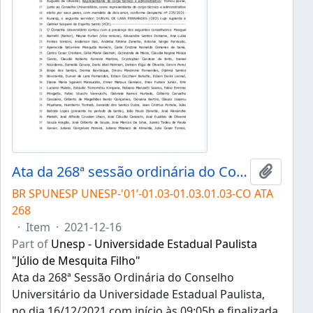
Ata da 268ª sessão ordinária do Conselho Universitário da Unesp de 16/12/2021
Add to 
BR SPUNESP UNESP-'01’-01.03-01.03.01.03-CO ATA
268
·
Item
·
2021-12-16
Part of
Unesp - Universidade Estadual Paulista
"Júlio de Mesquita Filho"
Ata da 268ª Sessão Ordinária do Conselho
Universitário da Universidade Estadual Paulista,
no dia 16/12/2021 com início às 09:05h e finalizada