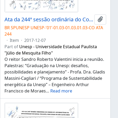
Ata da 244ª sessão ordinária do Conselho Universitário da Unesp de 07/12/2017
Add to 
BR SPUNESP UNESP-'01’-01.03-01.03.01.03-CO ATA
244
·
Item
·
2017-12-07
Part of
Unesp - Universidade Estadual Paulista
"Júlio de Mesquita Filho"
O reitor Sandro Roberto Valentini inicia a reunião.
Palestras: “Graduação na Unesp: desafios,
possibilidades e planejamento” - Profa. Dra. Gladis
Massini-Cagliari / “Programa de Sustentabilidade
energética da Unesp” – Engenheiro Arthur
Francisco de Moraes
…
Read more