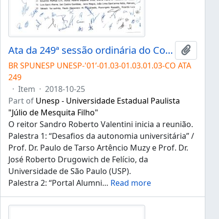
Ata da 249ª sessão ordinária do Conselho Universitário da Unesp de 25/10/2018
Add to 
BR SPUNESP UNESP-'01’-01.03-01.03.01.03-CO ATA
249
·
Item
·
2018-10-25
Part of
Unesp - Universidade Estadual Paulista
"Júlio de Mesquita Filho"
O reitor Sandro Roberto Valentini inicia a reunião.
Palestra 1: “Desafios da autonomia universitária” /
Prof. Dr. Paulo de Tarso Artêncio Muzy e Prof. Dr.
José Roberto Drugowich de Felício, da
Universidade de São Paulo (USP).
Palestra 2: “Portal Alumni
…
Read more