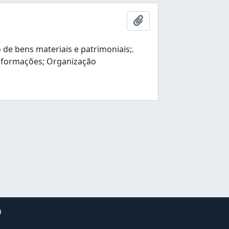
Añadir al portapapele
e bens materiais e patrimoniais;.
nformações; Organização
0