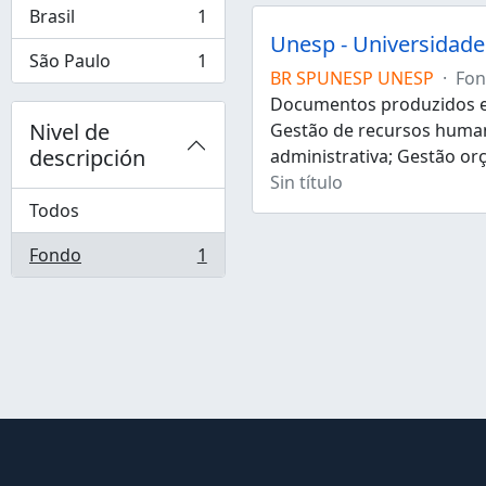
Brasil
1
, 1 resultados
Unesp - Universidade 
São Paulo
1
, 1 resultados
BR SPUNESP UNESP
·
Fo
Documentos produzidos e 
Nivel de
Gestão de recursos human
descripción
administrativa; Gestão or
Sin título
Todos
Fondo
1
, 1 resultados