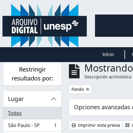
Skip to main content
Início
Mostrando 
Restringir
Descripción archivística
resultados por:
Remove filter:
Fondo
Lugar
Opciones avanzadas
Todos
São Paulo - SP
1
Imprimir vista previa
C
, 1 resultados