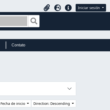
Iniciar sesión
Portapapeles
Idioma
Enlaces rápidos
Search in browse page
Contato
 Fecha de inicio
Direction: Descending