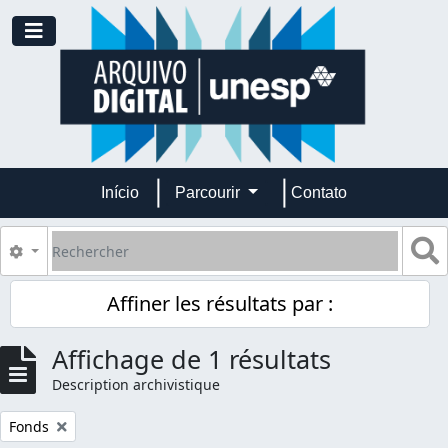
Skip to main content
Toggle navigation
Início
Parcourir
Contato
Rechercher
S
Search options
Affiner les résultats par :
Affichage de 1 résultats
Description archivistique
Remove filter:
Fonds