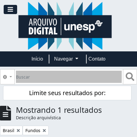
Skip to main content
Toggle navigation
Início
Navegar
Contato
Buscar
B
Opções de busca
Limite seus resultados por:
Mostrando 1 resultados
Descrição arquivística
Remover filtro:
Remover filtro:
Brasil
Fundos