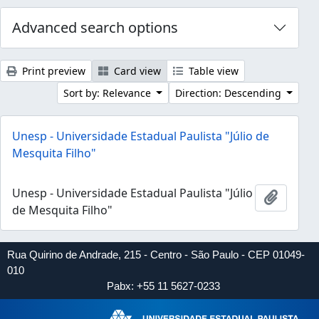
Advanced search options
Print preview
Card view
Table view
Sort by: Relevance
Direction: Descending
Unesp - Universidade Estadual Paulista "Júlio de
Mesquita Filho"
Unesp - Universidade Estadual Paulista "Júlio
Add to 
de Mesquita Filho"
Rua Quirino de Andrade, 215 - Centro - São Paulo - CEP 01049-
010
Pabx: +55 11 5627-0233