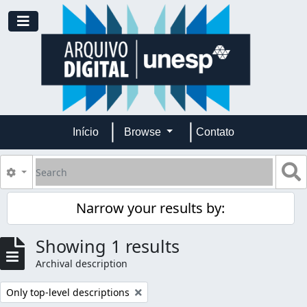
Skip to main content
Toggle navigation
Início
Browse
Contato
Search
S
Search options
Narrow your results by:
Showing 1 results
Archival description
Remove filter:
Only top-level descriptions