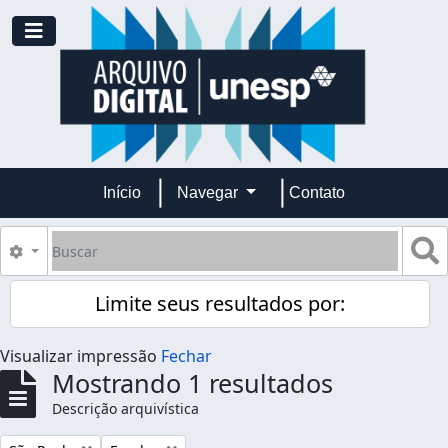
Skip to main content
Toggle navigation
Início
Navegar
Contato
Buscar
B
Opções de busca
Limite seus resultados por:
Visualizar impressão
Fechar
Mostrando 1 resultados
Descrição arquivística