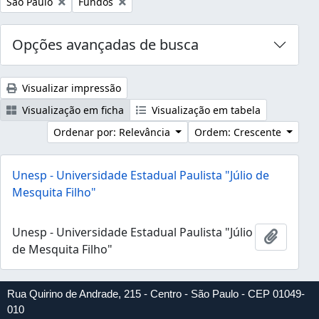
Remover filtro:
Remover filtro:
São Paulo
Fundos
Opções avançadas de busca
Visualizar impressão
Visualização em ficha
Visualização em tabela
Ordenar por: Relevância
Ordem: Crescente
Unesp - Universidade Estadual Paulista "Júlio de
Mesquita Filho"
Unesp - Universidade Estadual Paulista "Júlio
Adicion
de Mesquita Filho"
Rua Quirino de Andrade, 215 - Centro - São Paulo - CEP 01049-
010