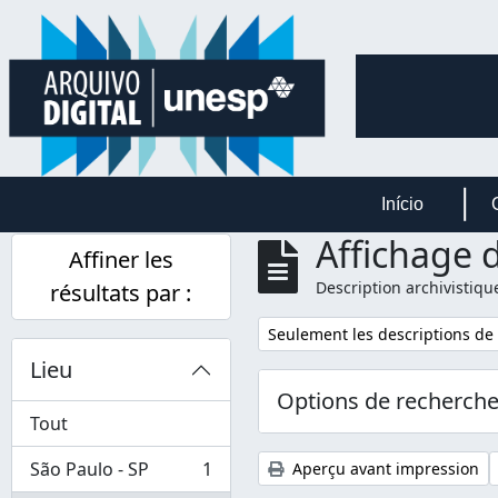
Skip to main content
Início
Affichage d
Affiner les
Description archivistiqu
résultats par :
Remove filter:
Seulement les descriptions de
Lieu
Options de recherch
Tout
São Paulo - SP
1
Aperçu avant impression
, 1 résultats