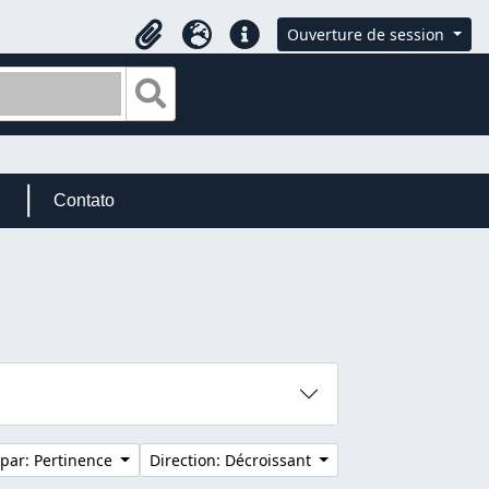
Ouverture de session
Presse-papier
Langue
Liens rapides
Search in browse page
Contato
 par: Pertinence
Direction: Décroissant