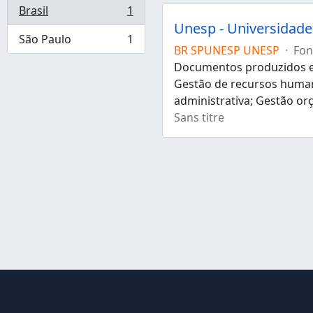
Brasil
1
, 1 résultats
Unesp - Universidade 
São Paulo
1
, 1 résultats
BR SPUNESP UNESP
·
Fon
Documentos produzidos e 
Gestão de recursos human
administrativa; Gestão or
Sans titre