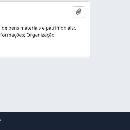
Ajouter au presse-pap
e bens materiais e patrimoniais;.
nformações; Organização
0