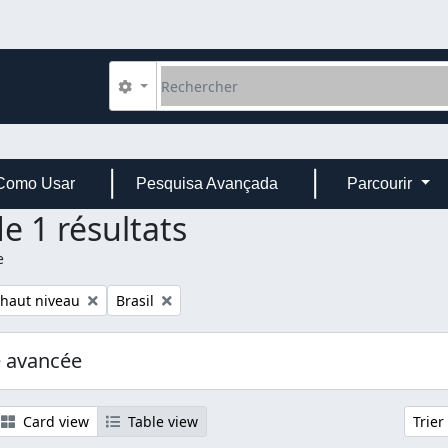
Rechercher
Search options
Como Usar
Pesquisa Avançada
Parcourir
e 1 résultats
e
Remove filter:
 haut niveau
Brasil
e avancée
Card view
Table view
Trier