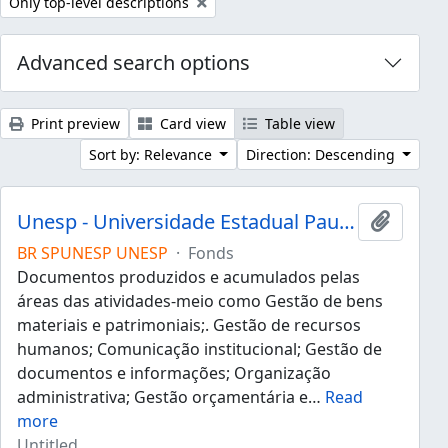
Remove filter:
Only top-level descriptions
Advanced search options
Print preview
Card view
Table view
Sort by: Relevance
Direction: Descending
Unesp - Universidade Estadual Paulista "Júlio de Mesquita Filho"
Add to 
BR SPUNESP UNESP
·
Fonds
Documentos produzidos e acumulados pelas
áreas das atividades-meio como Gestão de bens
materiais e patrimoniais;. Gestão de recursos
humanos; Comunicação institucional; Gestão de
documentos e informações; Organização
administrativa; Gestão orçamentária e
…
Read
more
Untitled