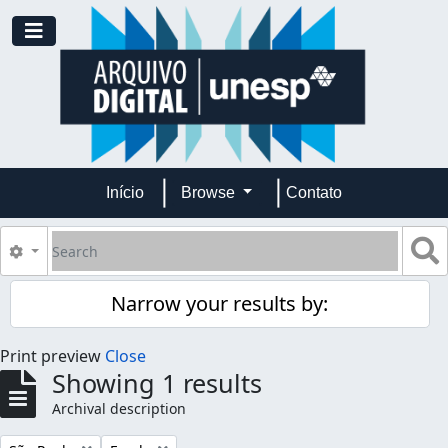
Skip to main content
Toggle navigation
Início
Browse
Contato
Search
S
Search options
Narrow your results by:
Print preview
Close
Showing 1 results
Archival description