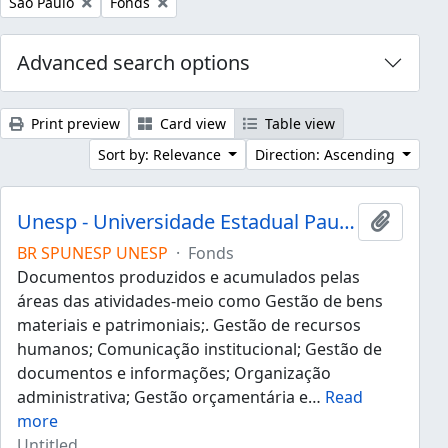
Remove filter:
Remove filter:
São Paulo
Fonds
Advanced search options
Print preview
Card view
Table view
Sort by: Relevance
Direction: Ascending
Unesp - Universidade Estadual Paulista "Júlio de Mesquita Filho"
Add to 
BR SPUNESP UNESP
·
Fonds
Documentos produzidos e acumulados pelas
áreas das atividades-meio como Gestão de bens
materiais e patrimoniais;. Gestão de recursos
humanos; Comunicação institucional; Gestão de
documentos e informações; Organização
administrativa; Gestão orçamentária e
…
Read
more
Untitled