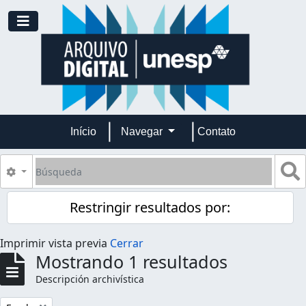
Skip to main content
Toggle navigation
Início
Navegar
Contato
Búsqueda
S
Search options
Restringir resultados por:
Imprimir vista previa
Cerrar
Mostrando 1 resultados
Descripción archivística