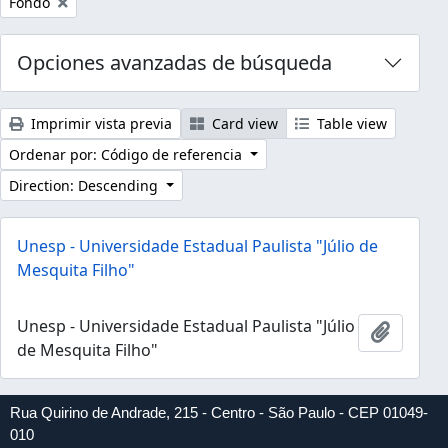
Remove filter:
Fondo
Opciones avanzadas de búsqueda
Imprimir vista previa
Card view
Table view
Ordenar por: Código de referencia
Direction: Descending
Unesp - Universidade Estadual Paulista "Júlio de
Mesquita Filho"
Unesp - Universidade Estadual Paulista "Júlio
Añadir 
de Mesquita Filho"
Rua Quirino de Andrade, 215 - Centro - São Paulo - CEP 01049-
010