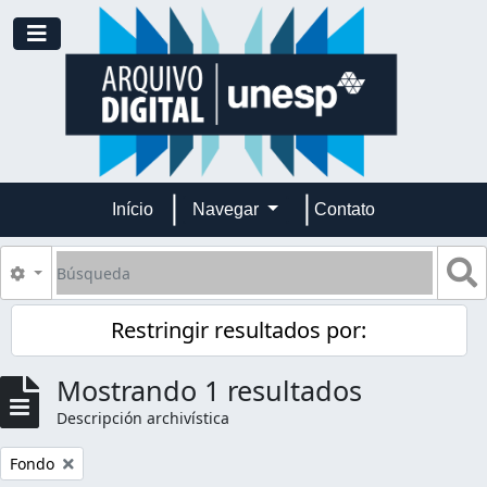
Skip to main content
Toggle navigation
Início
Navegar
Contato
Búsqueda
S
Search options
Restringir resultados por:
Mostrando 1 resultados
Descripción archivística
Remove filter:
Fondo