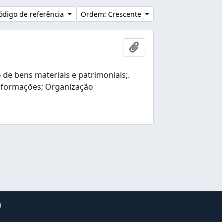
ódigo de referência
Ordem: Crescente
Adicionar a área de tr
e bens materiais e patrimoniais;.
nformações; Organização
0