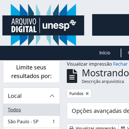
Skip to main content
Início
Visualizar impressão
Fechar
Limite seus
Mostrando 
resultados por:
Descrição arquivística
Remover filtro:
Fundos
Local
Todos
Opções avançadas de
São Paulo - SP
1
, 1 resultados
Visualizar impressão
V