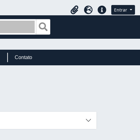
Entrar
Área de Transferência
Idioma
Atalhos
Busque na página de navegação
Contato