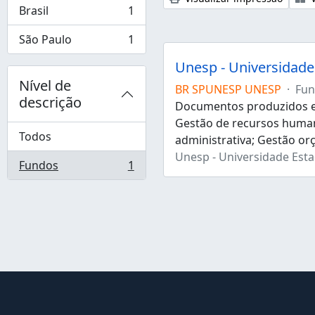
Brasil
1
, 1 resultados
São Paulo
1
, 1 resultados
Unesp - Universidade 
Nível de
BR SPUNESP UNESP
·
Fun
descrição
Documentos produzidos e 
Gestão de recursos human
Todos
administrativa; Gestão or
Unesp - Universidade Estad
Fundos
1
, 1 resultados