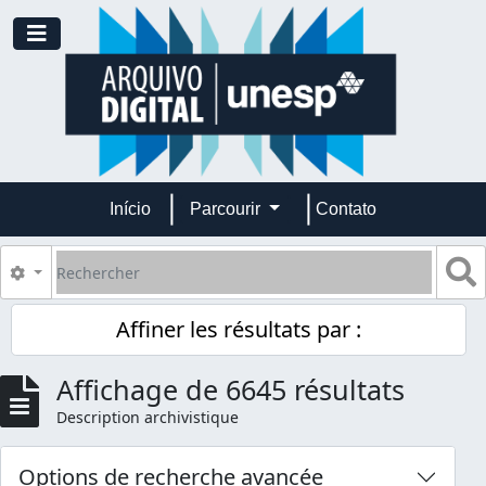
Skip to main content
Toggle navigation
Início
Parcourir
Contato
Rechercher
S
Search options
Affiner les résultats par :
Affichage de 6645 résultats
Description archivistique
Options de recherche avancée