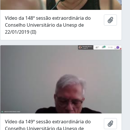
Vídeo da 148ª sessão extraordinária do
Ajouter
Conselho Universitário da Unesp de
22/01/2019 (II)
Vídeo da 149ª sessão extraordinária do
Ajouter
Conselho Universitário da Unesp de