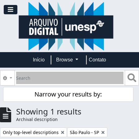
Skip to main content
Toggle navigation
Início
Browse
Contato
Search
S
Search options
Narrow your results by:
Showing 1 results
Archival description
Remove filter:
Remove filter:
Only top-level descriptions
São Paulo - SP