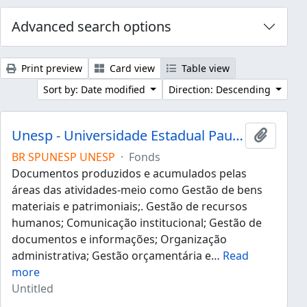
Advanced search options
Print preview
Card view
Table view
Sort by: Date modified
Direction: Descending
Unesp - Universidade Estadual Paulista "Júlio de Mesquita Filho"
Add to 
BR SPUNESP UNESP
·
Fonds
Documentos produzidos e acumulados pelas
áreas das atividades-meio como Gestão de bens
materiais e patrimoniais;. Gestão de recursos
humanos; Comunicação institucional; Gestão de
documentos e informações; Organização
administrativa; Gestão orçamentária e
…
Read
more
Untitled