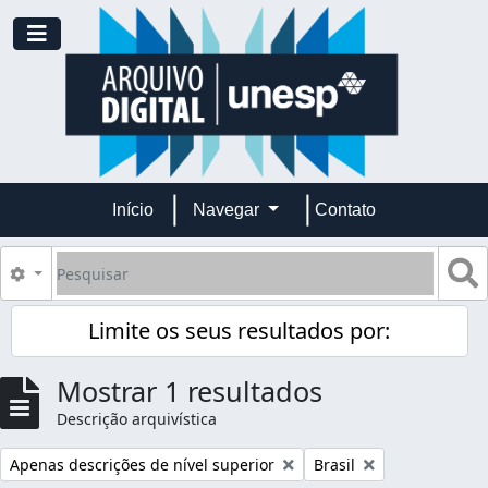
Skip to main content
Toggle navigation
Início
Navegar
Contato
Pesquisar
B
Opções de busca
Limite os seus resultados por:
Mostrar 1 resultados
Descrição arquivística
Remover filtro:
Remover filtro:
Apenas descrições de nível superior
Brasil