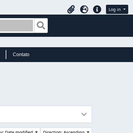
Log in
Clipboard
Language
Quick links
Search in browse page
Contato
by: Date modified
Direction: Ascending