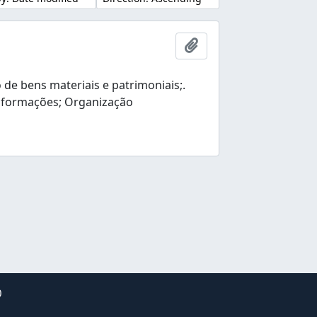
Add to clipboard
e bens materiais e patrimoniais;.
nformações; Organização
0