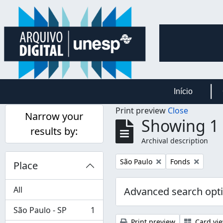
Skip to main content
Início
Print preview
Close
Narrow your
Showing 1 
results by:
Archival description
Remove filter:
Remove filter:
São Paulo
Fonds
Place
All
Advanced search opt
São Paulo - SP
1
, 1 results
Print preview
Card vi