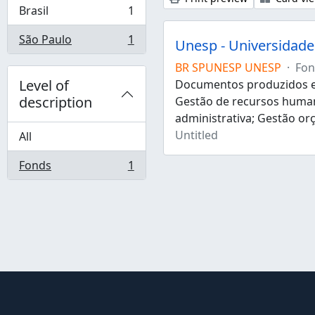
Brasil
1
, 1 results
São Paulo
1
Unesp - Universidade 
, 1 results
BR SPUNESP UNESP
·
Fon
Level of
Documentos produzidos e 
description
Gestão de recursos human
administrativa; Gestão or
Untitled
All
Fonds
1
, 1 results