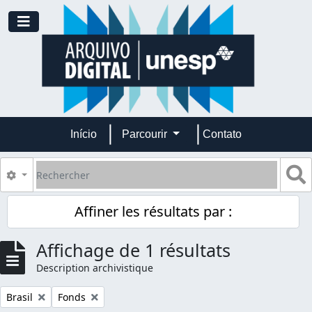
Skip to main content
Toggle navigation
Início
Parcourir
Contato
Rechercher
S
Search options
Affiner les résultats par :
Affichage de 1 résultats
Description archivistique
Remove filter:
Remove filter:
Brasil
Fonds