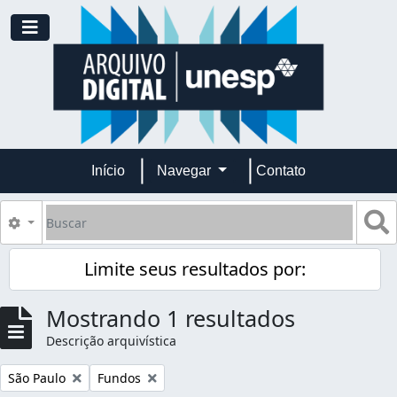
Skip to main content
Toggle navigation
Início
Navegar
Contato
Buscar
B
Opções de busca
Limite seus resultados por:
Mostrando 1 resultados
Descrição arquivística
Remover filtro:
Remover filtro:
São Paulo
Fundos