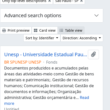
Remove filter:
Remove filter:
Only top-level descriptions
São Paulo - SP
Advanced search options
Print preview
Card view
Table view
Sort by: Identifier
Direction: Ascending
Unesp - Universidade Estadual Paulista "Júlio de Mesquita Filho"
Add to 
BR SPUNESP UNESP
·
Fonds
Documentos produzidos e acumulados pelas
áreas das atividades-meio como Gestão de bens
materiais e patrimoniais;. Gestão de recursos
humanos; Comunicação institucional; Gestão de
documentos e informações; Organização
administrativa; Gestão orçamentária e
…
Read
more
Untitled