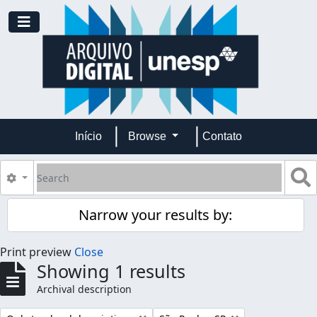
Skip to main content
Toggle navigation
Início
Browse
Contato
Search
S
Search options
Narrow your results by:
Print preview
Close
Showing 1 results
Archival description