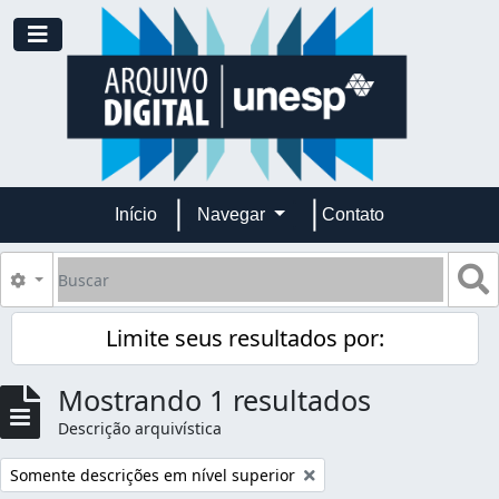
Skip to main content
Toggle navigation
Início
Navegar
Contato
Buscar
B
Opções de busca
Limite seus resultados por:
Mostrando 1 resultados
Descrição arquivística
Remover filtro:
Somente descrições em nível superior