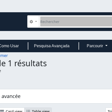
Rechercher
Search options
Como Usar
Pesquisa Avançada
Parcourir
rmer
e 1 résultats
e
e avancée
Card view
Table view
Tr