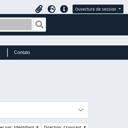
Ouverture de session
Presse-papier
Langue
Liens rapides
Search in browse page
Contato
ier par: Identifiant
Direction: Croissant