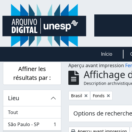
Skip to main content
Início
Aperçu avant impression
Fe
Affiner les
Affichage d
résultats par :
Description archivistiqu
Remove filter:
Remove filter:
Brasil
Fonds
Lieu
Tout
Options de recherch
São Paulo - SP
1
, 1 résultats
Aperçu avant impression