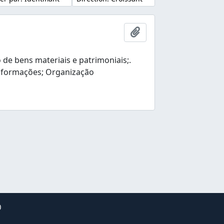
Ajouter au presse-pap
e bens materiais e patrimoniais;.
nformações; Organização
0