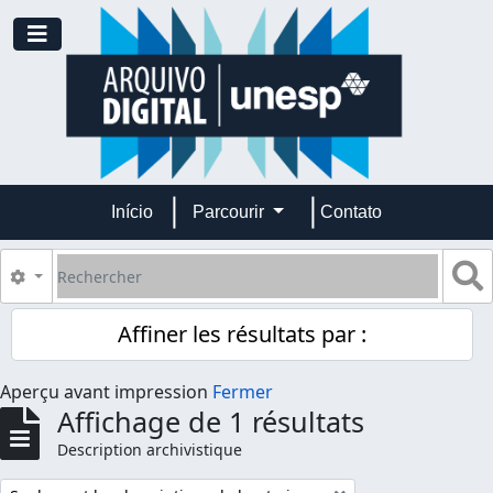
Skip to main content
Toggle navigation
Início
Parcourir
Contato
Rechercher
S
Search options
Affiner les résultats par :
Aperçu avant impression
Fermer
Affichage de 1 résultats
Description archivistique