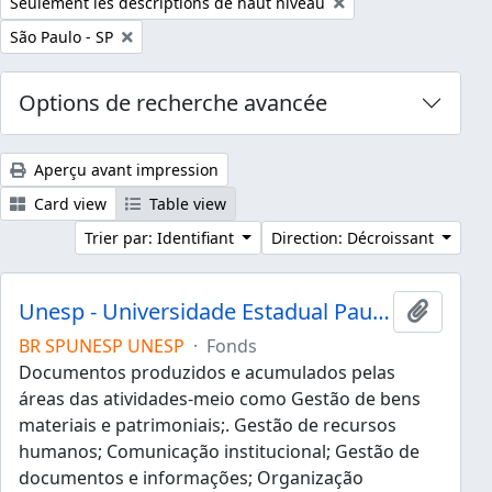
Remove filter:
Seulement les descriptions de haut niveau
Remove filter:
São Paulo - SP
Options de recherche avancée
Aperçu avant impression
Card view
Table view
Trier par: Identifiant
Direction: Décroissant
Unesp - Universidade Estadual Paulista "Júlio de Mesquita Filho"
Ajouter
BR SPUNESP UNESP
·
Fonds
Documentos produzidos e acumulados pelas
áreas das atividades-meio como Gestão de bens
materiais e patrimoniais;. Gestão de recursos
humanos; Comunicação institucional; Gestão de
documentos e informações; Organização