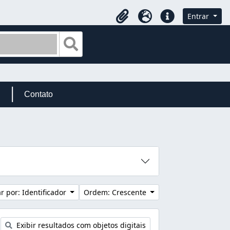
Entrar
Área de Transferência
Idioma
Atalhos
Busque na página de navegação
Contato
 por: Identificador
Ordem: Crescente
Exibir resultados com objetos digitais