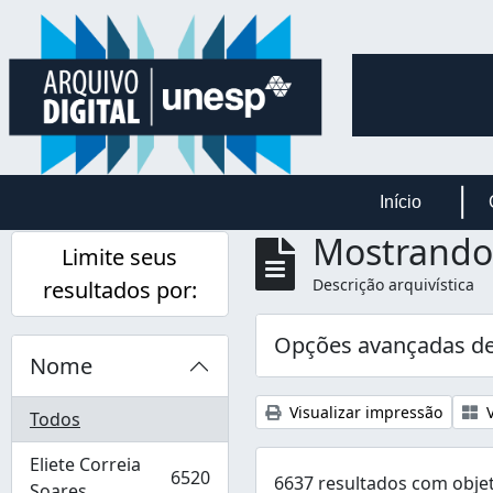
Skip to main content
Início
Mostrando 
Limite seus
Descrição arquivística
resultados por:
Opções avançadas de
Nome
Visualizar impressão
V
Todos
Eliete Correia
6520
6637 resultados com objet
, 6520 resultados
Soares