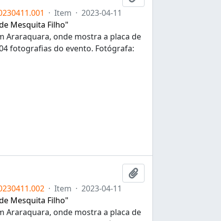
0230411.001
·
Item
·
2023-04-11
 de Mesquita Filho"
 em Araraquara, onde mostra a placa de
4 fotografias do evento. Fotógrafa:
Adicionar a área de tr
0230411.002
·
Item
·
2023-04-11
 de Mesquita Filho"
 em Araraquara, onde mostra a placa de