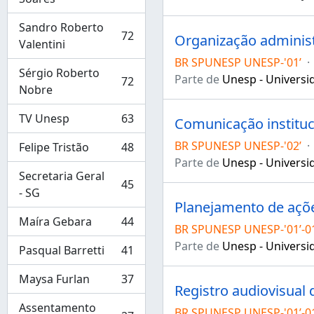
Sandro Roberto
72
Organização administ
, 72 resultados
Valentini
BR SPUNESP UNESP-'01’
·
Sérgio Roberto
Parte de
Unesp - Universid
72
, 72 resultados
Nobre
TV Unesp
63
Comunicação instituc
, 63 resultados
BR SPUNESP UNESP-'02’
·
Felipe Tristão
48
, 48 resultados
Parte de
Unesp - Universid
Secretaria Geral
45
, 45 resultados
- SG
Planejamento de açõe
Maíra Gebara
44
, 44 resultados
BR SPUNESP UNESP-'01’-0
Parte de
Unesp - Universid
Pasqual Barretti
41
, 41 resultados
Maysa Furlan
37
, 37 resultados
Registro audiovisual
Assentamento
BR SPUNESP UNESP-'01’-01