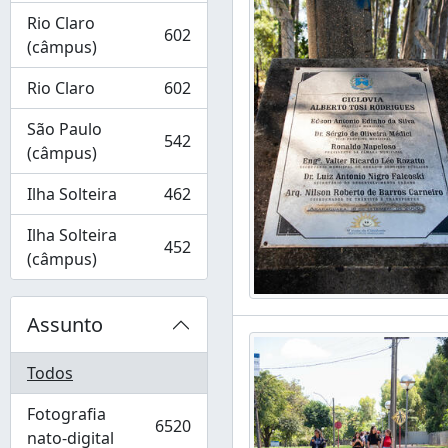
Rio Claro
602
, 602 resultados
(câmpus)
Rio Claro
602
, 602 resultados
São Paulo
542
, 542 resultados
(câmpus)
Ilha Solteira
462
, 462 resultados
Ilha Solteira
452
, 452 resultados
(câmpus)
Assunto
Todos
Fotografia
6520
, 6520 resultados
nato-digital