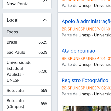
27
, 27 resultados
Nova Pontal
Parte de
Unesp - Universid
Local
Apoio à administraçã
BR SPUNESP UNESP-'01’-0
Todos
Parte de
Unesp - Universid
Brasil
6629
, 6629 resultados
Ata de reunião
São Paulo
6629
, 6629 resultados
BR SPUNESP UNESP-'01’-01
Universidade
Parte de
Unesp - Universid
Estadual
6220
, 6220 resultados
Paulista -
Registro Fotográfico
UNESP
BR SPUNESP UNESP-'02’-02
Botucatu
669
, 669 resultados
Parte de
Unesp - Universid
Botucatu
655
, 655 resultados
(câmpus)