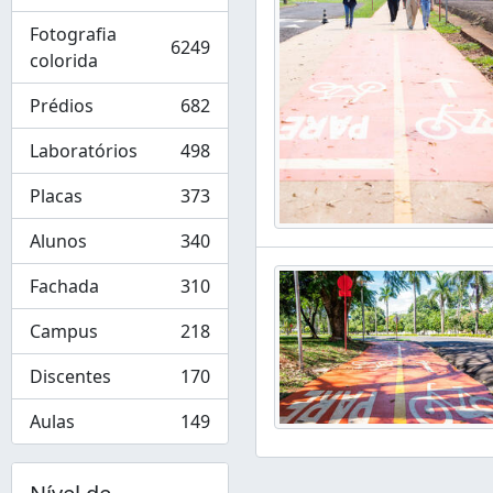
Fotografia
6249
, 6249 resultados
colorida
Prédios
682
, 682 resultados
Laboratórios
498
, 498 resultados
Placas
373
, 373 resultados
Alunos
340
, 340 resultados
Fachada
310
, 310 resultados
Campus
218
, 218 resultados
Discentes
170
, 170 resultados
Aulas
149
, 149 resultados