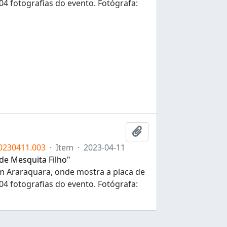
4 fotografias do evento. Fotógrafa:
Adicionar a área de tr
0230411.003
·
Item
·
2023-04-11
 de Mesquita Filho"
 em Araraquara, onde mostra a placa de
4 fotografias do evento. Fotógrafa: