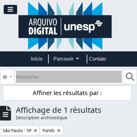
Skip to main content
Toggle navigation
Início
Parcourir
Contato
Rechercher
S
Search options
Affiner les résultats par :
Affichage de 1 résultats
Description archivistique
Remove filter:
Remove filter:
São Paulo - SP
Fonds