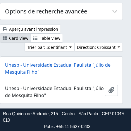
Options de recherche avancée
Aperçu avant impression
Card view
Table view
Trier par: Identifiant
Direction: Croissant
Unesp - Universidade Estadual Paulista "Júlio de
Mesquita Filho"
Unesp - Universidade Estadual Paulista "Júlio
Ajouter
de Mesquita Filho"
Rua Quirino de Andrade, 215 - Centro - São Paulo - CEP 01049-
010
Pabx: +55 11 5627-0233