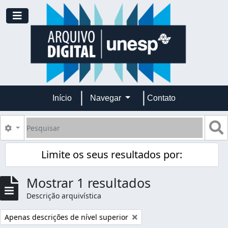
Skip to main content
Toggle navigation
Início
Navegar
Contato
Pesquisar
B
Opções de busca
Limite os seus resultados por:
Mostrar 1 resultados
Descrição arquivística
Remover filtro:
Apenas descrições de nível superior