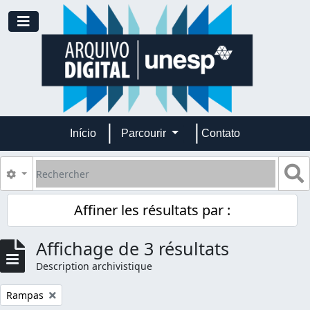
Skip to main content
Toggle navigation
Início
Parcourir
Contato
Rechercher
S
Search options
Affiner les résultats par :
Affichage de 3 résultats
Description archivistique
Remove filter:
Rampas