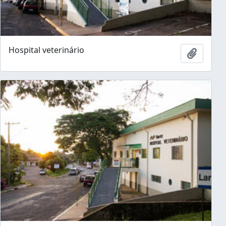
Hospital veterinário
Ajouter