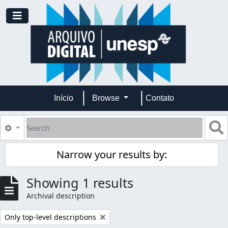
Skip to main content
Toggle navigation
Início
Browse
Contato
Search
S
Search options
Narrow your results by:
Showing 1 results
Archival description
Remove filter:
Only top-level descriptions