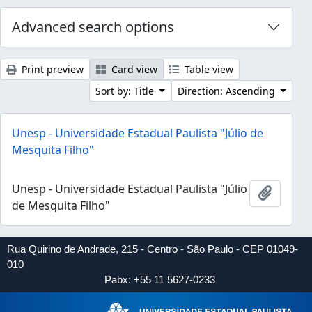
Advanced search options
Print preview
Card view
Table view
Sort by: Title
Direction: Ascending
Unesp - Universidade Estadual Paulista "Júlio de
Mesquita Filho"
Unesp - Universidade Estadual Paulista "Júlio
Add to 
de Mesquita Filho"
Rua Quirino de Andrade, 215 - Centro - São Paulo - CEP 01049-
010
Pabx: +55 11 5627-0233