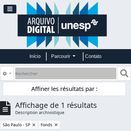
Skip to main content
Toggle navigation
Início
Parcourir
Contato
Rechercher
S
Search options
Affiner les résultats par :
Affichage de 1 résultats
Description archivistique
Remove filter:
Remove filter:
São Paulo - SP
Fonds