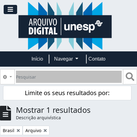
Skip to main content
Toggle navigation
Início
Navegar
Contato
Pesquisar
B
Opções de busca
Limite os seus resultados por:
Mostrar 1 resultados
Descrição arquivística
Remover filtro:
Remover filtro:
Brasil
Arquivo