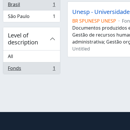
Brasil
1
, 1 results
Unesp - Universidade 
São Paulo
1
, 1 results
BR SPUNESP UNESP
·
Fon
Documentos produzidos e 
Level of
Gestão de recursos human
description
administrativa; Gestão or
Untitled
All
Fonds
1
, 1 results