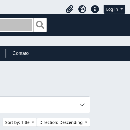
Log in
Clipboard
Language
Quick links
Search in browse page
Contato
Sort by: Title
Direction: Descending