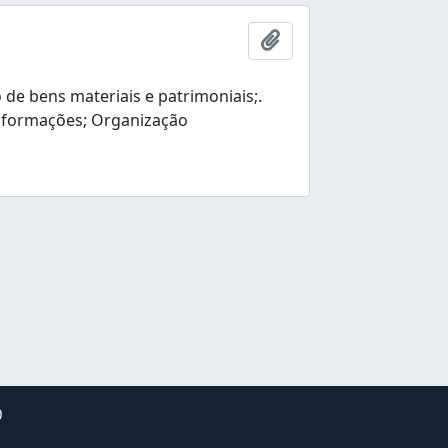
Add to clipboard
e bens materiais e patrimoniais;.
nformações; Organização
0