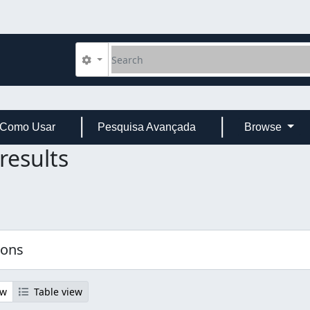
Search
Search options
Como Usar
Pesquisa Avançada
Browse
results
ions
ew
Table view