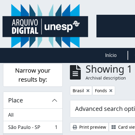
Skip to main content
Início
Showing 1 
Narrow your
Archival description
results by:
Remove filter:
Remove filter:
Brasil
Fonds
Place
Advanced search opt
All
São Paulo - SP
1
Print preview
Card vi
, 1 results