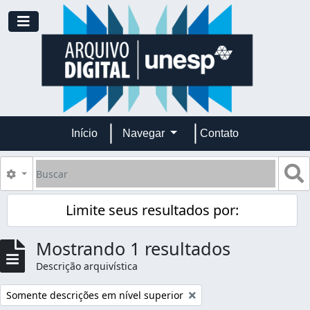
Skip to main content
Toggle navigation
Início
Navegar
Contato
Buscar
B
Opções de busca
Limite seus resultados por:
Mostrando 1 resultados
Descrição arquivística
Remover filtro:
Somente descrições em nível superior