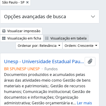
Remover filtro:
São Paulo - SP
Opções avançadas de busca
Visualizar impressão
Visualização em ficha
Visualização em tabela
Ordenar por: Relevância
Ordem: Crescente
Unesp - Universidade Estadual Paulista "Júlio de Mesquita Filho"
Adicion
BR SPUNESP UNESP
·
Fundos
Documentos produzidos e acumulados pelas
áreas das atividades-meio como Gestão de bens
materiais e patrimoniais;. Gestão de recursos
humanos; Comunicação institucional; Gestão de
documentos e informações; Organização
administrativa; Gestão orçamentária e
…
Ler mais