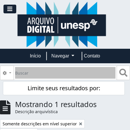
Skip to main content
Toggle navigation
Início
Navegar
Contato
Buscar
B
Opções de busca
Limite seus resultados por:
Mostrando 1 resultados
Descrição arquivística
Remover filtro:
Somente descrições em nível superior