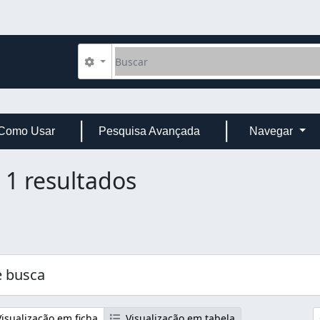
Buscar
Opções de busca
Como Usar
Pesquisa Avançada
Navegar
1 resultados
 busca
isualização em ficha
Visualização em tabela