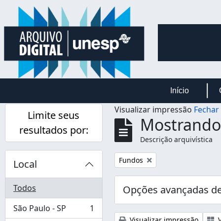
Skip to main content
Início
Visualizar impressão
Fechar
Limite seus
Mostrando 
resultados por:
Descrição arquivística
Remover filtro:
Fundos
Local
Todos
Opções avançadas de
São Paulo - SP
1
, 1 resultados
Visualizar impressão
V