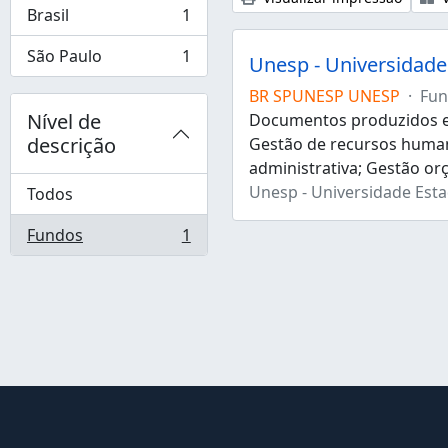
Brasil
1
, 1 resultados
São Paulo
1
Unesp - Universidade 
, 1 resultados
BR SPUNESP UNESP
·
Fun
Nível de
Documentos produzidos e 
descrição
Gestão de recursos human
administrativa; Gestão or
Unesp - Universidade Estad
Todos
Fundos
1
, 1 resultados