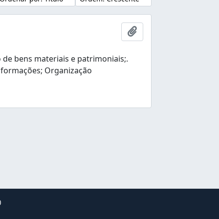
Adicionar a área de tr
e bens materiais e patrimoniais;.
nformações; Organização
0