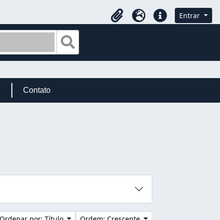
Entrar
Área de Transferência
Idioma
Atalhos
Busque na página de navegação
Contato
Ordenar por: Título
Ordem: Crescente