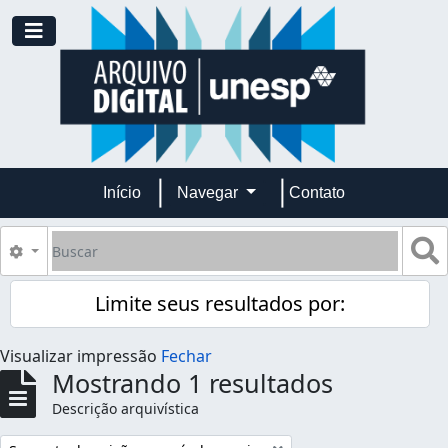
Skip to main content
Toggle navigation
Início
Navegar
Contato
Buscar
B
Opções de busca
Limite seus resultados por:
Visualizar impressão
Fechar
Mostrando 1 resultados
Descrição arquivística