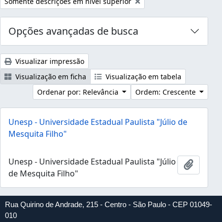
Remover filtro:
Somente descrições em nível superior
Opções avançadas de busca
Visualizar impressão
Visualização em ficha
Visualização em tabela
Ordenar por: Relevância
Ordem: Crescente
Unesp - Universidade Estadual Paulista "Júlio de
Mesquita Filho"
Unesp - Universidade Estadual Paulista "Júlio
Adicion
de Mesquita Filho"
Rua Quirino de Andrade, 215 - Centro - São Paulo - CEP 01049-
010