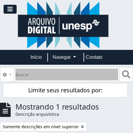
Skip to main content
Toggle navigation
Início
Navegar
Contato
Buscar
B
Opções de busca
Limite seus resultados por:
Mostrando 1 resultados
Descrição arquivística
Remover filtro:
Somente descrições em nível superior