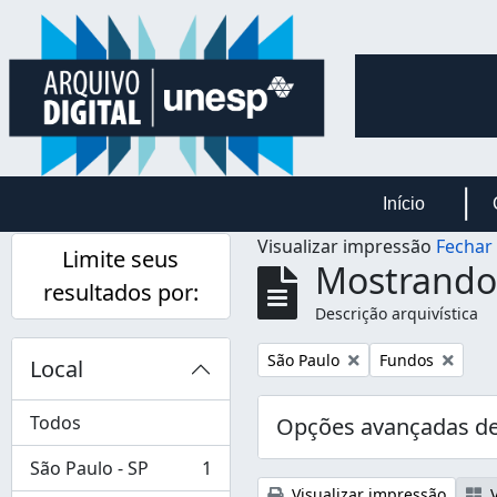
Skip to main content
Início
Visualizar impressão
Fechar
Limite seus
Mostrando 
resultados por:
Descrição arquivística
Remover filtro:
Remover filtro:
São Paulo
Fundos
Local
Todos
Opções avançadas de
São Paulo - SP
1
, 1 resultados
Visualizar impressão
V