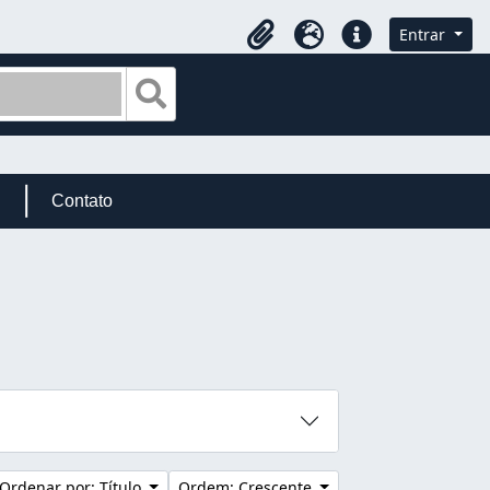
Entrar
Área de Transferência
Idioma
Atalhos
Busque na página de navegação
Contato
Ordenar por: Título
Ordem: Crescente