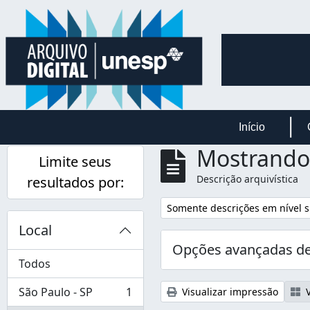
Skip to main content
Início
Mostrando 
Limite seus
Descrição arquivística
resultados por:
Remover filtro:
Somente descrições em nível s
Local
Opções avançadas de
Todos
São Paulo - SP
1
Visualizar impressão
V
, 1 resultados