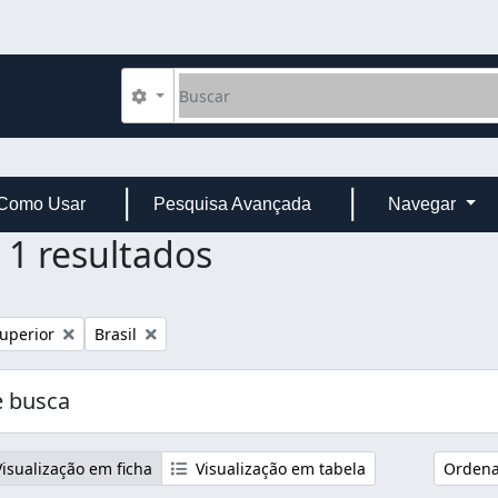
Buscar
Opções de busca
Como Usar
Pesquisa Avançada
Navegar
1 resultados
Remover filtro:
uperior
Brasil
 busca
isualização em ficha
Visualização em tabela
Ordenar