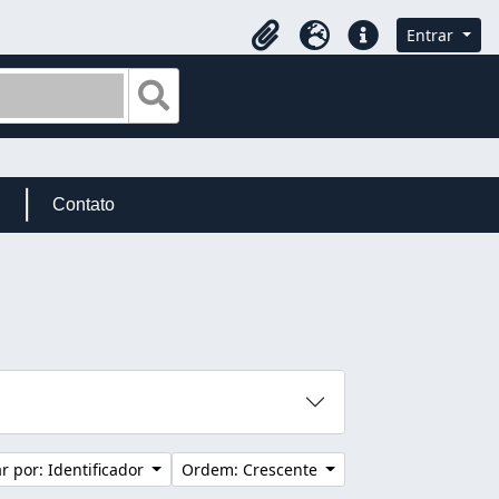
Entrar
Área de Transferência
Idioma
Atalhos
Busque na página de navegação
Contato
 por: Identificador
Ordem: Crescente