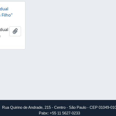
dual
 Filho"
dual
Adicionar a área de transferência
a
Rua Quirino de Andrade, 215 - Centro - São Paulo - CEP 01049-01
Pabx: +55 11 5627-0233